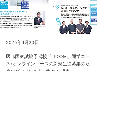
2026年3月20日
医師国家試験予備校「TECOM」通学コー
ス/オンラインコースの新規生徒募集のた
めのパンフレットの制作を担当。
医師国家試験予備校「TECOM」
https://www.m3e.jp/igaku/lp/2026/?
utm_source=igaku&utm_medium=opensit
Previous
Next
e&utm_campaign=top