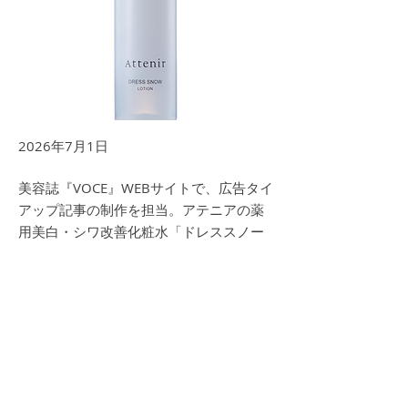
2026年7月1日
美容誌『VOCE』WEBサイトで、広告タイ
アップ記事の制作を担当。アテニアの薬
用美白・シワ改善化粧水「ドレススノー
ローション」の魅力を紹介。
記事タイトル：
【明るさ×シワ改善】どちらの効果もある、
アテニアの大人肌のための高機能ローション
Previous
Next
https://i-voce.jp/feed/4956670/