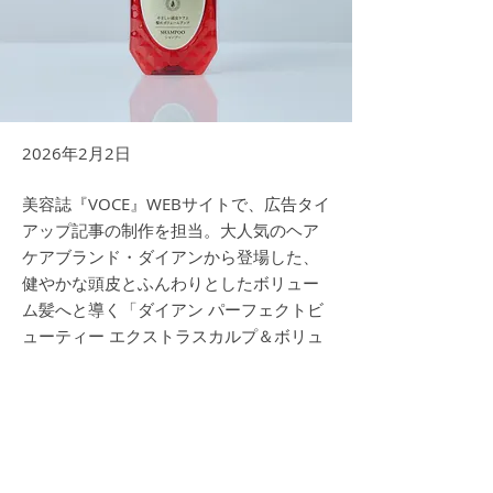
2026年2月2日
美容誌『VOCE』WEBサイトで、広告タイ
アップ記事の制作を担当。大人気のヘア
ケアブランド・ダイアンから登場した、
健やかな頭皮とふんわりとしたボリュー
ム髪へと導く「ダイアン パーフェクトビ
ューティー エクストラスカルプ＆ボリュ
ーム シャンプー」の魅力を紹介。
記事タイトル：
【やさしい頭皮ケア＆髪のボリュームアッ
プ】ダイアンから、ふんわり髪を叶える新シ
ャンプー誕生
Previous
Next