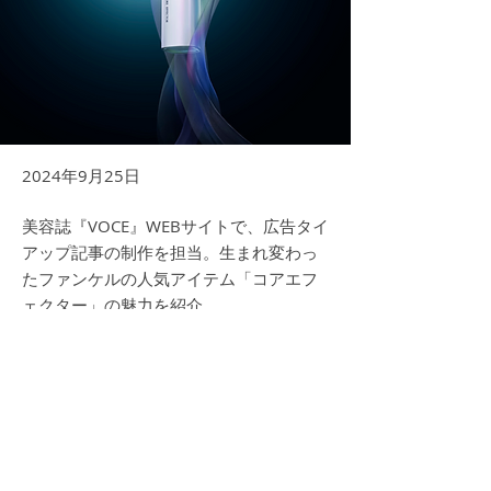
2024年9月25日
美容誌『VOCE』WEBサイトで、広告タイ
アップ記事の制作を担当。生まれ変わっ
たファンケルの人気アイテム「コアエフ
ェクター」の魅力を紹介。
記事タイトル：
【湧き上がるような弾力とツヤ】 ファンケ
ルの人気美容液「コアエフェクター」がパワ
ーアップ！
Previous
Next
https://i-voce.jp/feed/3493931/