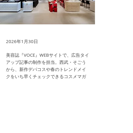
2026年1月30日
美容誌『VOCE』WEBサイトで、広告タイ
アップ記事の制作を担当。西武・そごう
から、新作デパコスや春のトレンドメイ
クをいち早くチェックできるコスメマガ
ジンの最新号情報などを紹介。
記事タイトル：
【春の美しさをアップデート】西武・そごう
で見つける最新コスメ＆トレンドメイク
Previous
Next
https://i-voce.jp/feed/4699343/