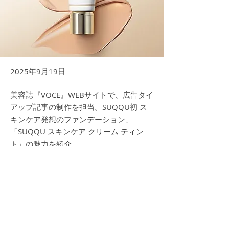
2025年9月19日
美容誌『VOCE』WEBサイトで、広告タイ
アップ記事の制作を担当。SUQQU初 ス
キンケア発想のファンデーション、
「SUQQU スキンケア クリーム ティン
ト」の魅力を紹介。
記事タイトル：
【SUQQU初 スキンケア発想のファンデーシ
ョン】メイクをしながら、肌がうるおう！自
然に艶めく！
Previous
Next
https://i-voce.jp/feed/4405394/